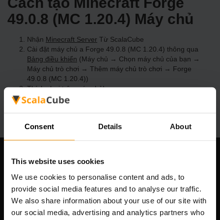
Cách tạo Minecraft Forge
49.0.8 (MC 1.20.4) Máy chủ
Nhận
Minecraft Server
Từ ScalaCube
Cài đặt máy chủ a Forge 49.0.8 (MC 1.20.4) thông qua
Bảng điều khiển
(Máy chủ → Chọn máy chủ của bạn →
Máy chủ trò chơi → Thêm máy chủ trò chơi → Forge
49.0.8 (MC 1.20.4))
Thích chơi trên máy chủ!
Consent
Details
About
This website uses cookies
Công ty chúng tôi
We use cookies to personalise content and ads, to
provide social media features and to analyse our traffic.
We also share information about your use of our site with
Scalable Hosting Solutions OÜ
our social media, advertising and analytics partners who
Mã số đăng ký: 14652605