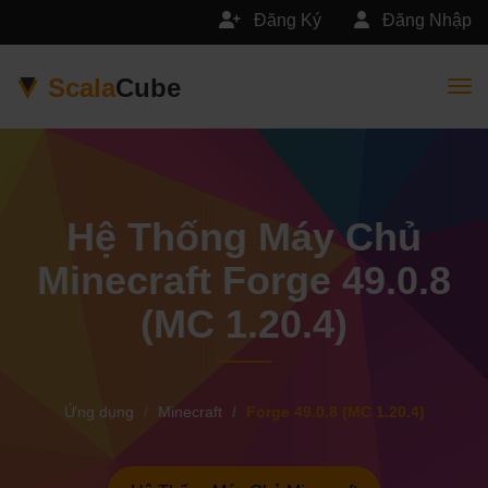
Đăng Ký
Đăng Nhập
Scala
Cube
Togg
Hệ Thống Máy Chủ
Minecraft Forge 49.0.8
(MC 1.20.4)
Ứng dụng
Minecraft
Forge 49.0.8 (MC 1.20.4)