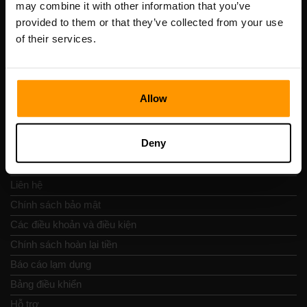
may combine it with other information that you’ve
Số VAT: EE102133820
provided to them or that they’ve collected from your use
Địa chỉ: Harju maakond, Tallinn, Kesklinna linnaosa,
of their services.
Vesivärava tn 50-201, 10152
Allow
Nav nhanh chóng
Deny
Đánh giá
Liên hệ
Chính sách bảo mật
Các điều khoản và điều kiện
Chính sách hoàn lại tiền
Báo cáo lạm dụng
Bảng điều khiển
Hỗ trợ