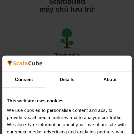
Starbound
máy chủ lưu trữ
Terraria
máy chủ lưu trữ
Consent
Details
About
This website uses cookies
Valheim
We use cookies to personalise content and ads, to
máy chủ lưu trữ
provide social media features and to analyse our traffic.
We also share information about your use of our site with
our social media, advertising and analytics partners who