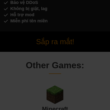
Bảo vệ DDoS
Không bị giật, lag
Hỗ trợ mod
Miễn phí tên miền
Sắp ra mắt!
Other Games:
Minecraft