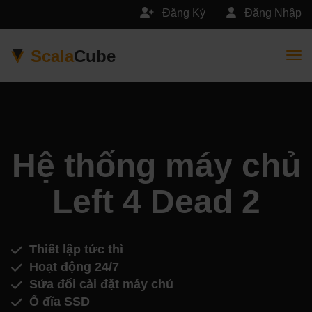
Đăng Ký
Đăng Nhập
Scala
Cube
Togg
Hệ thống máy chủ
Left 4 Dead 2
Thiết lập tức thì
Hoạt động 24/7
Sửa đổi cài đặt máy chủ
Ổ đĩa SSD