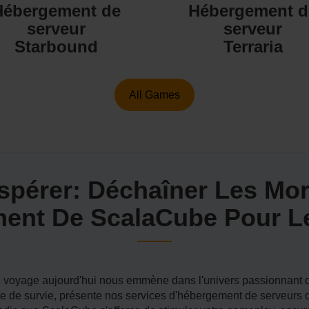
Hébergement de
Hébergement d
serveur
serveur
Starbound
Terraria
All Games
ospérer: Déchaîner Les Mor
ent De ScalaCube Pour Le
 voyage aujourd'hui nous emmène dans l'univers passionnant d
lle de survie, présente nos services d'hébergement de serveurs d