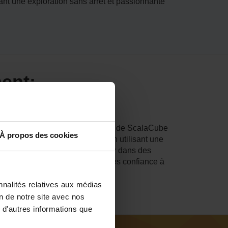
nt une exploration sans arrêt et passionnante
ent:
 l'hébergement du serveur de jeux de ScalaCube
À propos des cookies
assionnant de Left 4 Dead 2. En utilisant une
l pour lutter Squad, pour voyager dans des
périence de jeu inégalée. Faites confiance à
performances suprême.
nnalités relatives aux médias
on de notre site avec nos
 d'autres informations que