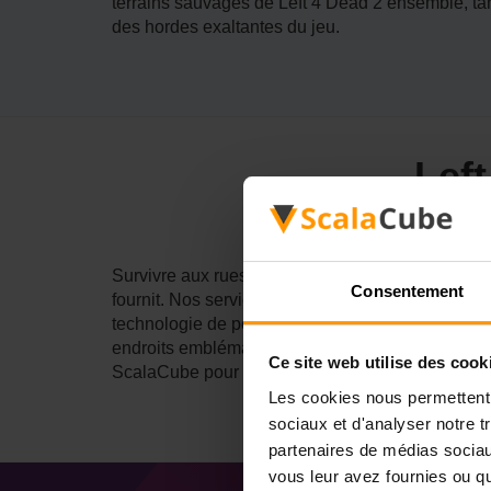
terrains sauvages de Left 4 Dead 2 ensemble, ta
des hordes exaltantes du jeu.
Lef
Survivre aux rues remplies de zombies de Left 4
Consentement
fournit. Nos services créent l'épine dorsale pou
technologie de pointe, des serveurs ultra-rapide
endroits emblématiques, les services d'hébergem
Ce site web utilise des cook
ScalaCube pour vos besoins d'hébergement de se
Les cookies nous permettent d
sociaux et d'analyser notre t
partenaires de médias sociaux
vous leur avez fournies ou qu'