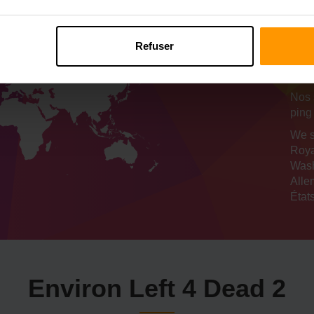
N
d'
Refuser
se
Nos 
ping
We s
Roya
Wash
Alle
États
Environ Left 4 Dead 2