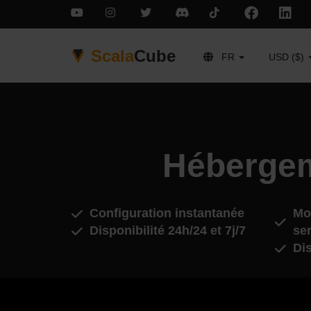
Scala
Cube
FR
USD ($)
Hébergem
Configuration instantanée
Mod
Disponibilité 24h/24 et 7j/7
se
Di