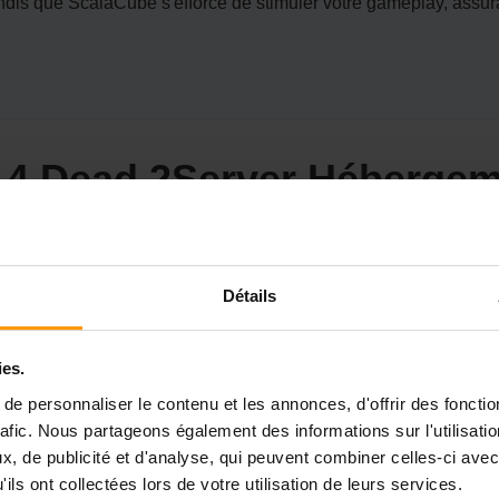
ndis que ScalaCube s'efforce de stimuler votre gameplay, assura
t 4 Dead 2Server Hébergem
 Dead 2 exige un coéquipier fiable, et c'est exactement ce que
Détails
r une expérience de jeu en douceur et immersive dans le monde p
s et un panneau facile à utiliser, ScalaCube vous donne l'arsena
ent de ScalaCube assurent un support inébranlable pour une ex
ies.
rveur Left 4 Dead 2 et abordez l'apocalypse avec une foi en 
e personnaliser le contenu et les annonces, d'offrir des fonctio
rafic. Nous partageons également des informations sur l'utilisati
, de publicité et d'analyse, qui peuvent combiner celles-ci avec
ils ont collectées lors de votre utilisation de leurs services.