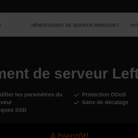
HÉBERGEMENT DE SERVEUR MINECRAFT
HY
ent de serveur Left
ifier les paramètres du
Protection DDoS
rveur
Sans de décalage
sques SSD
A bientôt!