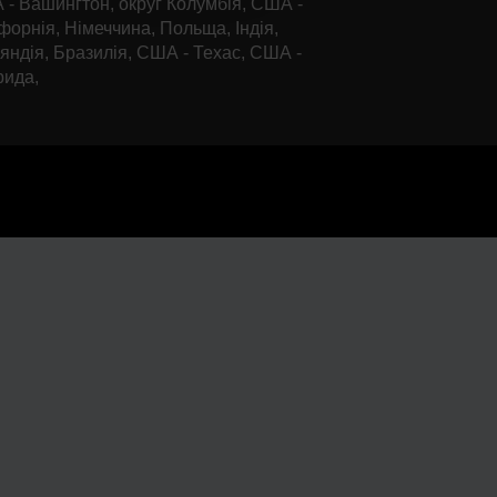
- Вашингтон, округ Колумбія, США -
форнія, Німеччина, Польща, Індія,
яндія, Бразилія, США - Техас, США -
рида,