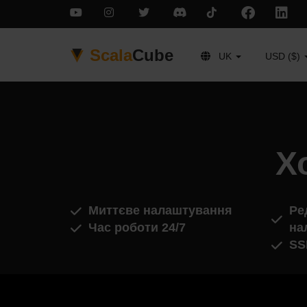
Scala
Cube
UK
USD ($)
Х
Миттєве налаштування
Ре
Час роботи 24/7
на
SS