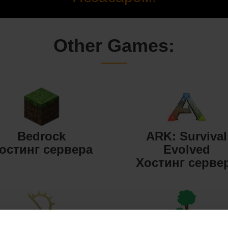
Other Games:
Bedrock
ARK: Survival
остинг сервера
Evolved
Хостинг серве