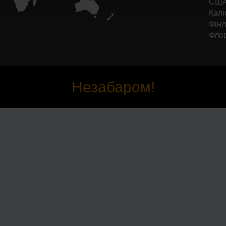
США 
Калі
Фінл
Фло
Незабаром!