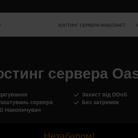
ХОСТИНГ СЕРВЕРА MINECRAFT
остинг сервера Oas
дагування
Захист від DDoS
лаштувань сервера
Без затримок
D Накопичувач
Незабаром!