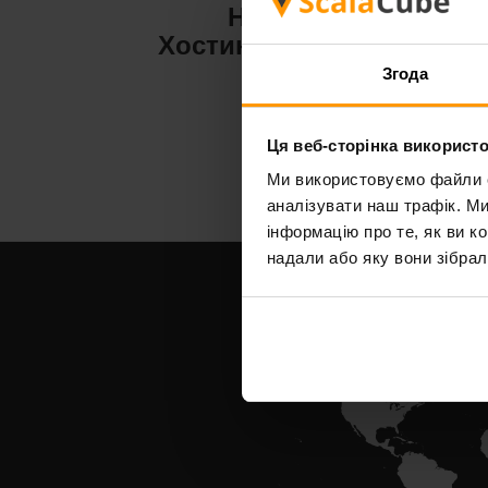
Hytale
Хостинг сервера
Х
Згода
Ця веб-сторінка використо
Ми використовуємо файли co
аналізувати наш трафік. М
інформацію про те, як ви к
надали або яку вони зібрал