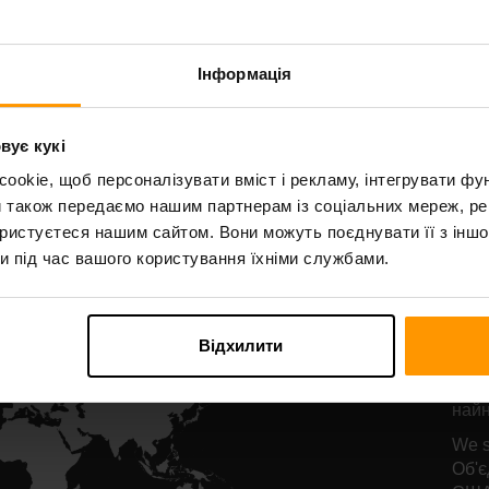
Starbound
Terraria
остинг сервера
Хостинг серве
Інформація
вує кукі
All Games
okie, щоб персоналізувати вміст і рекламу, інтегрувати фу
и також передаємо нашим партнерам із соціальних мереж, ре
ористуєтеся нашим сайтом. Вони можуть поєднувати її з іншо
и під час вашого користування їхніми службами.
Р
се
Відхилити
Наші
найн
We s
Об'є