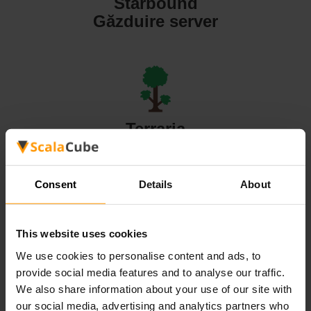
Starbound
Găzduire server
Terraria
Găzduire server
Consent
Details
About
This website uses cookies
Valheim
We use cookies to personalise content and ads, to
Găzduire server
provide social media features and to analyse our traffic.
We also share information about your use of our site with
our social media, advertising and analytics partners who