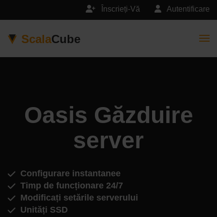
Înscrieți-Vă
Autentificare
Scala
Cube
Togg
Oasis Găzduire
server
Configurare instantanee
Timp de funcționare 24/7
Modificați setările serverului
Unități SSD