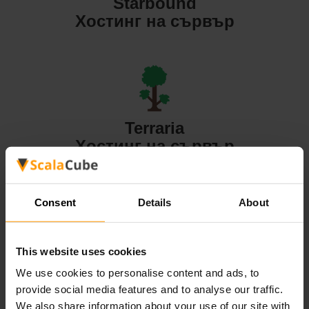
Starbound
Хостинг на сървър
Terraria
Хостинг на сървър
Consent
Details
About
Valheim
This website uses cookies
Хостинг на сървър
We use cookies to personalise content and ads, to
provide social media features and to analyse our traffic.
We also share information about your use of our site with