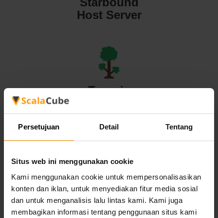
Starbound
Host Server
Terraria
Host Server
Persetujuan
Detail
Tentang
Situs web ini menggunakan cookie
Valheim
Kami menggunakan cookie untuk mempersonalisasikan
konten dan iklan, untuk menyediakan fitur media sosial
Host Server
dan untuk menganalisis lalu lintas kami. Kami juga
membagikan informasi tentang penggunaan situs kami