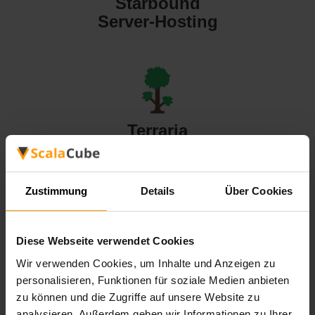
Starbound
Server-Hosting
Terraria
Server-Hosting
Zustimmung
Details
Über Cookies
Diese Webseite verwendet Cookies
Valheim
Wir verwenden Cookies, um Inhalte und Anzeigen zu
Server-Hosting
personalisieren, Funktionen für soziale Medien anbieten
zu können und die Zugriffe auf unsere Website zu
analysieren. Außerdem geben wir Informationen zu Ihrer