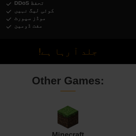
DDoS تحفظ
کوئی لیگ نہیں
موڈز سپورٹ
مفت ڈومین
جلد آ رہا ہے!
Other Games:
Minecraft