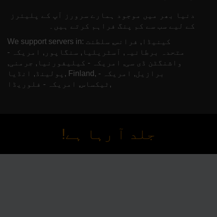
دنیا بھر میں موجود ہمارے سرورز آپ کے پلیئرز
کے لیے سب سے کم پنگ فراہم کرتے ہیں۔
We support servers in: کینیڈا, فرانس, سلطنت
متحدہ برطانیہ, آسٹریلیا, سنگاپور, امریکہ -
واشنگٹن ڈی سی, امریکہ - کیلیفورنیا, جرمنی,
پولینڈ, انڈیا, Finland, برازیل, امریکہ -
ٹیکساس, امریکہ - فلوریڈا,
جلد آ رہا ہے!