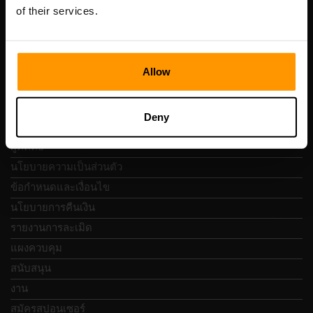
Vesivärava tn 50-201, 10152
of their services.
Allow
การนำทางแบบรวดเร็ว
Deny
บทวิจารณ์
ผู้ติดต่อ
นโยบายความเป็นส่วนตัว
ข้อกำหนดและเงื่อนไข
นโยบายการคืนเงิน
รายงานการละเมิด
แผงควบคุม
สนับสนุน
งาน
สมัครสปอนเซอร์