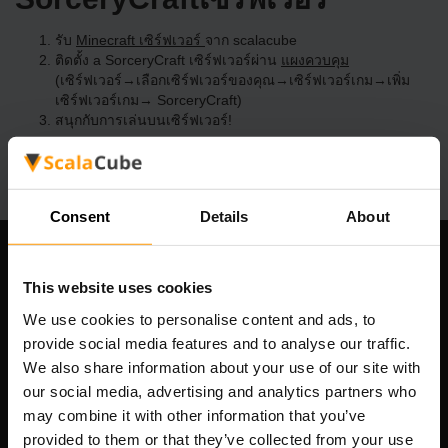
รับ
Minecraft เซิร์ฟเวอร์
จาก scalacube
ติดตั้ง a SorceryCraft เซิร์ฟเวอร์ผ่าน
แผงควบคุม
(เซิร์ฟเวอร์→เลือกเซิร์ฟเวอร์ของคุณ→เซิร์ฟเวอร์เกม→เพิ่ม
เซิร์ฟเวอร์เกม→ SorceryCraft)
สนุกกับการเล่นบนเซิร์ฟเวอร์!
Consent
Details
About
บริษัทของเรา
This website uses cookies
We use cookies to personalise content and ads, to
provide social media features and to analyse our traffic.
Scalable Hosting Solutions OÜ
We also share information about your use of our site with
เลขที่จดทะเบียน: 14652605
our social media, advertising and analytics partners who
เลขที่ผู้เสียภาษี: EE102133820
may combine it with other information that you’ve
ที่อยู่: Harju maakond, Tallinn, Kesklinna linnaosa,
provided to them or that they’ve collected from your use