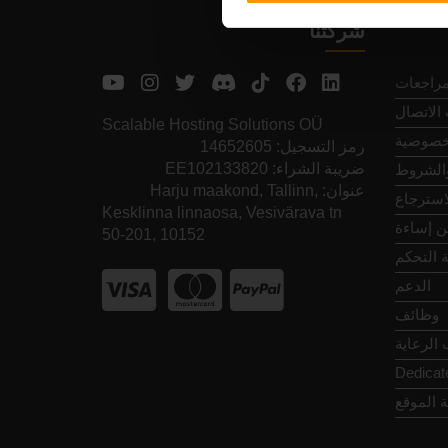
شركتنا
مراجعات
الاتصال
Scalable Hosting Solutions OÜ
خصوصية
رمز التسجيل: 14652605
ضريبة الشراء: EE102133820
والشروط
عنوان: Harju maakond, Tallinn,
استرجاع
Kesklinna linnaosa, Vesivärava tn
عن إساءة
50-201, 10152
 التحكم
الدعم
وظائف
الرعاية
Dedicat
 الموقع