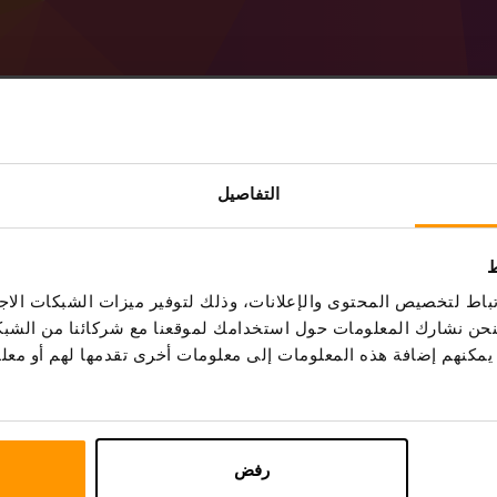
التفاصيل
احصل على خادم
Minecraft
من ScalaCube
ط
وادم → حدد الخادم الخاص بك → خوادم اللعبة
اط لتخصيص المحتوى والإعلانات، وذلك لتوفير ميزات الشبكات الاجت
→ إضافة خادم اللعبة → SorceryCraft)
، فنحن نشارك المعلومات حول استخدامك لموقعنا مع شركائنا من الشب
استمتع باللعب على الخادم!
ين يمكنهم إضافة هذه المعلومات إلى معلومات أخرى تقدمها لهم أو م
رفض