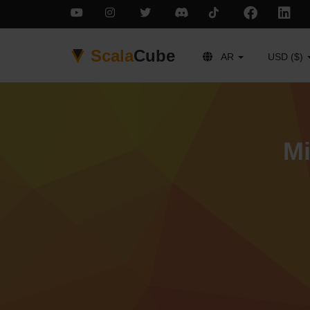
Scala
Cube
AR
USD ($)
فة