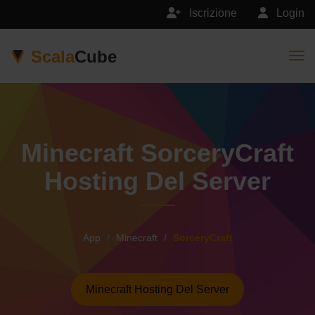
Iscrizione
Login
Scala
Cube
Togg
Minecraft SorceryCraft
Hosting Del Server
App
Minecraft
SorceryCraft
Minecraft Hosting Del Server