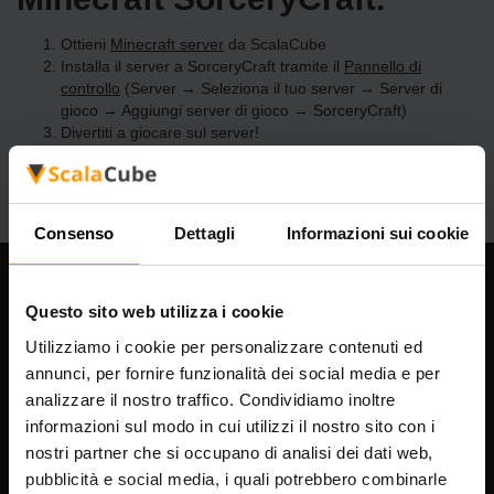
Ottieni
Minecraft server
da ScalaCube
Installa il server a SorceryCraft tramite il
Pannello di
controllo
(Server → Seleziona il tuo server → Server di
gioco → Aggiungi server di gioco → SorceryCraft)
Divertiti a giocare sul server!
Consenso
Dettagli
Informazioni sui cookie
La nostra azienda
Questo sito web utilizza i cookie
Utilizziamo i cookie per personalizzare contenuti ed
annunci, per fornire funzionalità dei social media e per
analizzare il nostro traffico. Condividiamo inoltre
Scalable Hosting Solutions OÜ
informazioni sul modo in cui utilizzi il nostro sito con i
Codice di registrazione: 14652605
Partita IVA: EE102133820
nostri partner che si occupano di analisi dei dati web,
Indirizzo: Harju maakond, Tallinn, Kesklinna linnaosa,
pubblicità e social media, i quali potrebbero combinarle