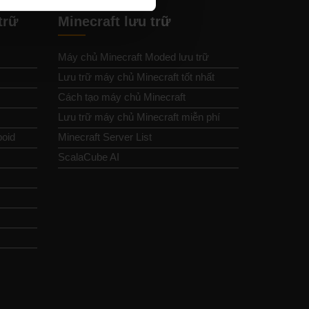
trữ
Minecraft lưu trữ
Máy chủ Minecraft Moded lưu trữ
Lưu trữ máy chủ Minecraft tốt nhất
Cách tạo máy chủ Minecraft
Lưu trữ máy chủ Minecraft miễn phí
boid
Minecraft Server List
ScalaCube AI