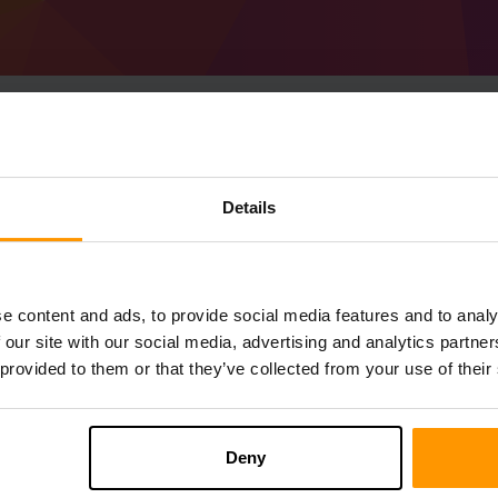
Details
Cách tạo Minecraft S
Nhận
Minecraft Server
Từ ScalaCube
Cài đặt máy chủ a SorceryCraft thông qu
→ Máy chủ trò chơi → Thêm máy chủ trò 
e content and ads, to provide social media features and to analy
Thích chơi trên máy chủ!
 our site with our social media, advertising and analytics partn
 provided to them or that they’ve collected from your use of their
Deny