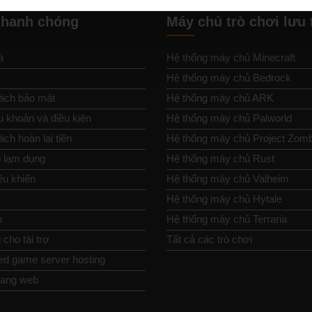
nhanh chóng
Máy chủ trò chơi lưu 
á
Hệ thống máy chủ Minecraft
Hệ thống máy chủ Bedrock
ách bảo mật
Hệ thống máy chủ ARK
u khoản và điều kiện
Hệ thống máy chủ Palworld
ch hoàn lại tiền
Hệ thống máy chủ Project Zom
 lạm dụng
Hệ thống máy chủ Rust
ều khiển
Hệ thống máy chủ Valheim
Hệ thống máy chủ Hytale
m
Hệ thống máy chủ Terraria
cho tài trợ
Tất cả các trò chơi
ed game server hosting
rang web