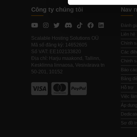
Công ty chúng tôi
Nav 
Đánh gi
Liên hệ
Scalable Hosting Solutions OÜ
Chính s
Mã số đăng ký: 14652605
Số VAT: EE102133820
Các điề
Địa chỉ: Harju maakond, Tallinn,
Chính sá
Kesklinna linnaosa, Vesivärava tn
Báo cáo
50-201, 10152
Bảng đi
Hỗ trợ
Việc là
Áp dụng 
Dedicat
Sơ đồ t