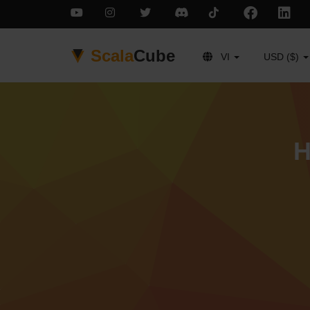
Scala
Cube
VI
USD ($)
H