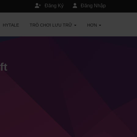
Đăng Ký
Đăng Nhập
HYTALE
TRÒ CHƠI LƯU TRỮ
HƠN
ft