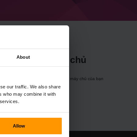
About
orceryCraft Máy chủ
a
Bảng điều khiển
(Máy chủ → Chọn máy chủ của bạn
chơi → SorceryCraft)
se our traffic. We also share
ers who may combine it with
 services.
Allow