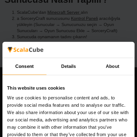
ScalaCube'dan
Minecraft Server
alın
a SorceryCraft sunucusunu
Kontrol Paneli
aracılığıyla
yükleyin (Sunucular → Sunucunuzu seçin → Oyun
Sunucuları → Oyun Sunucusu Ekle → SorceryCraft)
Sunucuda oynamanın tadını çıkarın!
Consent
Details
About
Şirketimiz
This website uses cookies
We use cookies to personalise content and ads, to
provide social media features and to analyse our traffic.
Scalable Hosting Solutions OÜ
We also share information about your use of our site with
Tescil kodu: 14652605
our social media, advertising and analytics partners who
KDV numarası: EE102133820
may combine it with other information that you’ve
Adres: Harju maakond, Tallinn, Kesklinna linnaosa,
provided to them or that they’ve collected from your use