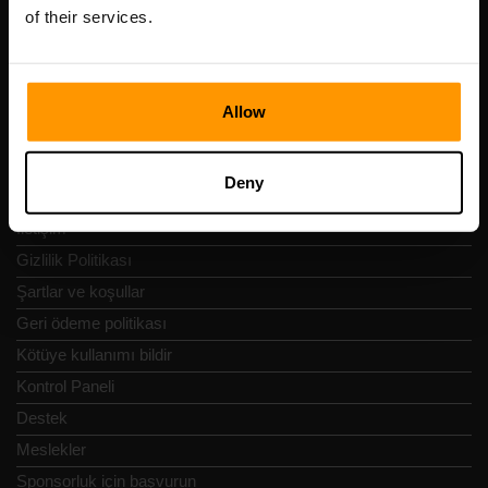
Vesivärava tn 50-201, 10152
of their services.
Allow
Hızlı Nav
Deny
İncelemeler
İletişim
Gizlilik Politikası
Şartlar ve koşullar
Geri ödeme politikası
Kötüye kullanımı bildir
Kontrol Paneli
Destek
Meslekler
Sponsorluk için başvurun