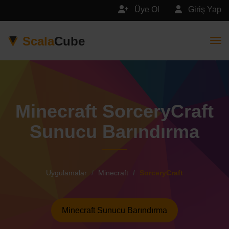
Üye Ol
Giriş Yap
Scala
Cube
Togg
Minecraft SorceryCraft
Sunucu Barındırma
Uygulamalar
Minecraft
SorceryCraft
Minecraft Sunucu Barındırma