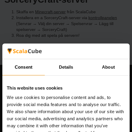
Skaffa en
Minecraft-server
från ScalaCube
Installera en a SorceryCraft-server via
kontrollpanelen
(Servrar → Välj din server → Spelservrar → Lägg till
spelserver → SorceryCraft)
Roa dig med att spela på servern!
Consent
Details
About
Vårt företag
This website uses cookies
We use cookies to personalise content and ads, to
provide social media features and to analyse our traffic.
Scalable Hosting Solutions OÜ
We also share information about your use of our site with
Registreringskod: 14652605
our social media, advertising and analytics partners who
Momsregistreringsnummer: EE102133820
may combine it with other information that you’ve
Adress: Harju maakond, Tallinn, Kesklinna linnaosa,