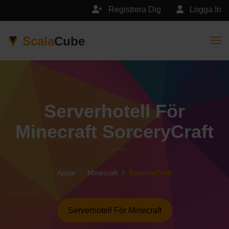
Registrera Dig
Logga In
Scala
Cube
Togg
Serverhotell För
Minecraft SorceryCraft
Appar
Minecraft
SorceryCraft
Serverhotell För Minecraft