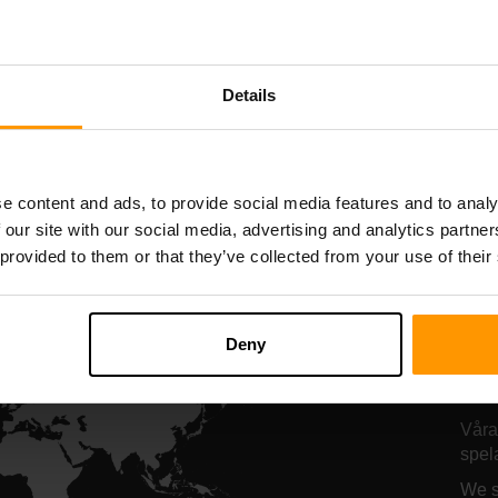
Starbound
Terraria
Serverhosting
Serverhosting
Details
All Games
e content and ads, to provide social media features and to analy
 our site with our social media, advertising and analytics partn
 provided to them or that they’ve collected from your use of their
Hä
Tr
Deny
se
Våra
spel
We s