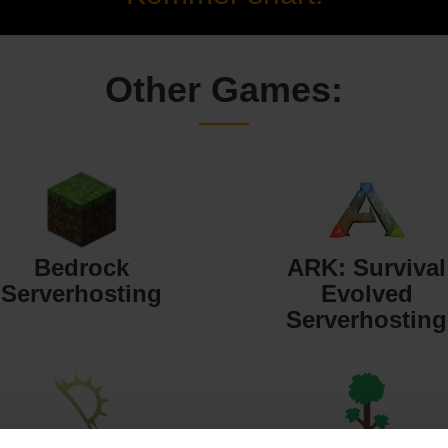
Other Games:
Bedrock
ARK: Survival
Serverhosting
Evolved
Serverhosting