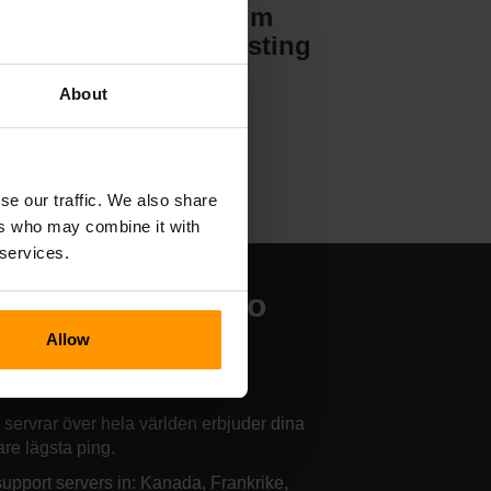
Valheim
Serverhosting
About
se our traffic. We also share
ers who may combine it with
 services.
r finns våra Euro
uck Simulator 2-
Allow
rverhotell
 servrar över hela världen erbjuder dina
are lägsta ping.
upport servers in: Kanada, Frankrike,