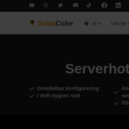
Scala
Cube
SE
USD ($)
Serverhot
Omedelbar konfigurering
Än
I drift dygnet runt
ser
SS