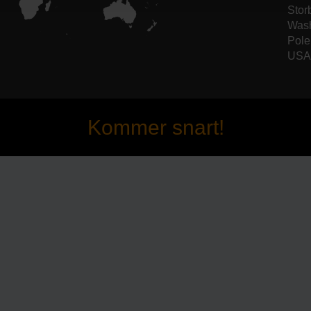
Stor
Wash
Pole
USA 
Kommer snart!