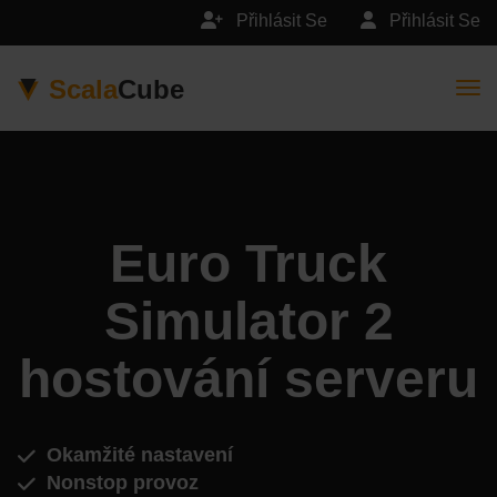
Přihlásit Se
Přihlásit Se
Scala
Cube
Togg
Euro Truck
Simulator 2
hostování serveru
Okamžité nastavení
Nonstop provoz