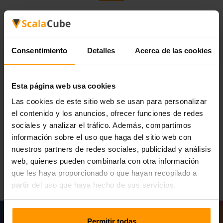
Euro Truck Simulator 2: el
roaming en las carreteras con
Consentimiento
Detalles
Acerca de las cookies
ScalaCube
Euro Truck Simulator 2 desarrollado por el software SCS
Esta página web usa cookies
proporciona una experiencia definitiva de camiones en la
Las cookies de este sitio web se usan para personalizar
que uno puede conducir en las impresionantes ciudades
el contenido y los anuncios, ofrecer funciones de redes
europeas, llevar cargas de diferentes destinos y desarrollar
sociales y analizar el tráfico. Además, compartimos
gradualmente su propio negocio de camiones. Servicios
información sobre el uso que haga del sitio web con
de alojamiento de servidor de juegos de ScalaCube
destinó a mejorar su experiencia ETS2 con servidores de
nuestros partners de redes sociales, publicidad y análisis
baja latencia.
web, quienes pueden combinarla con otra información
que les haya proporcionado o que hayan recopilado a
partir del uso que haya hecho de sus servicios.
Permitir todas