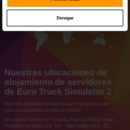
Denegar
Nuestras ubicaciones de
alojamiento de servidores
de Euro Truck Simulator 2
Nuestros servidores proporcionan el ping más bajo
para sus jugadores en todo el mundo.
We support servers in: Canadá, Francia, Reino Unido,
Australia, Singapur, EE. UU. - Washington D.C., EE.