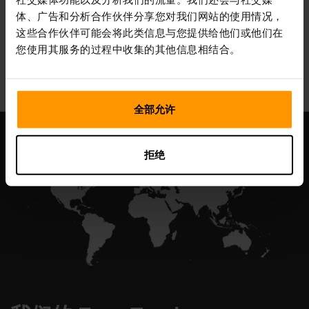
体、广告和分析合作伙伴分享您对我们网站的使用情况，
这些合作伙伴可能会将此类信息与您提供给他们或他们在
您使用其服务的过程中收集的其他信息相结合。
All Games
全部允许
拒绝