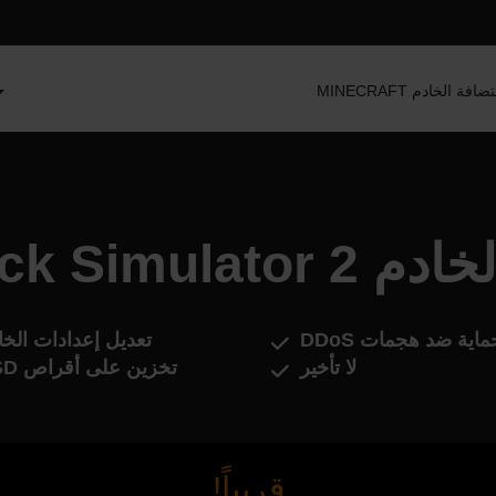
MINEC استضافة الخادم
ستضافة الخادم
ماية ضد هجمات DDoS
تعديل إعدادات الخا
لا تأخير
تخزين على أقراص SSD
قريباً!