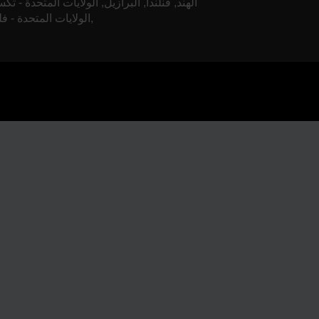
الهند, فنلندا, البرازيل, الولايات المتحدة - ت
الولايات المتحدة - فلوريدا,