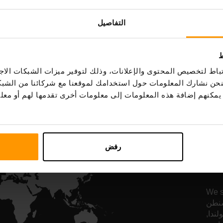
Starbound
Terraria
استضافة الخادم
استضافة الخادم
التفاصيل
ط
All Games
اط لتخصيص المحتوى والإعلانات، وذلك لتوفير ميزات الشبكات الاجت
، فنحن نشارك المعلومات حول استخدامك لموقعنا مع شركائنا من الشب
ين يمكنهم إضافة هذه المعلومات إلى معلومات أخرى تقدمها لهم أو م
رفض
ة المتحدة,
اشنطن
لندا,