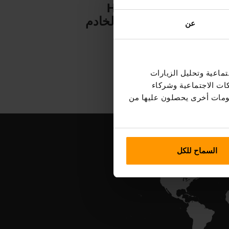
Hytale
استضافة الخادم
عن
ماعية وتحليل الزيارات
كات الاجتماعية وشركاء
علومات أخرى يحصلون عليها من
السماح للكل