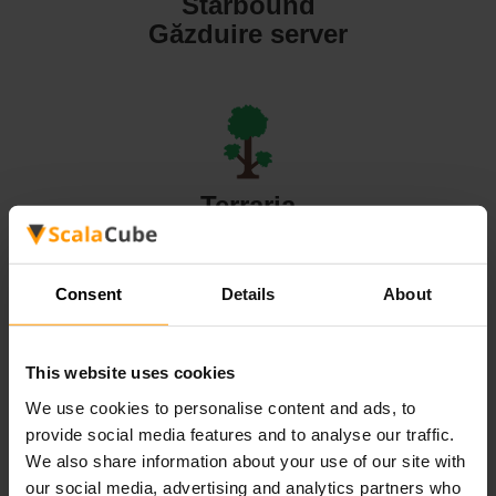
Starbound
Găzduire server
Terraria
Găzduire server
Consent
Details
About
This website uses cookies
Valheim
We use cookies to personalise content and ads, to
Găzduire server
provide social media features and to analyse our traffic.
We also share information about your use of our site with
our social media, advertising and analytics partners who