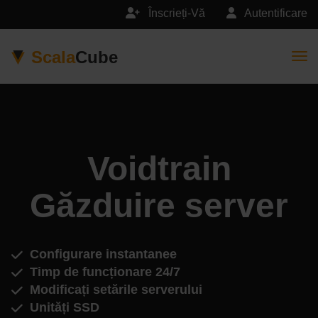
Înscrieți-Vă
Autentificare
Scala
Cube
Togg
Voidtrain
Găzduire server
Configurare instantanee
Timp de funcționare 24/7
Modificați setările serverului
Unități SSD