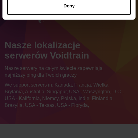
Deny
Nasze lokalizacje
serwerów Voidtrain
Nasze serwery na całym świecie zapewniają
najniższy ping dla Twoich graczy.
We support servers in: Kanada, Francja, Wielka
Brytania, Australia, Singapur, USA - Waszyngton, D.C.,
USA - Kalifornia, Niemcy, Polska, Indie, Finlandia,
Brazylia, USA - Teksas, USA - Floryda,