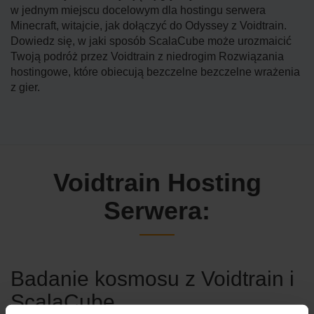
w jednym miejscu docelowym dla hostingu serwera
Minecraft, witajcie, jak dołączyć do Odyssey z Voidtrain.
Dowiedz się, w jaki sposób ScalaCube może urozmaicić
Twoją podróż przez Voidtrain z niedrogim Rozwiązania
hostingowe, które obiecują bezczelne bezczelne wrażenia
z gier.
Voidtrain Hosting
Serwera:
Badanie kosmosu z Voidtrain i
ScalaCube.