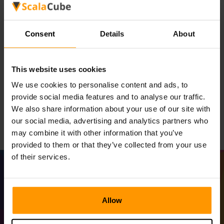
Z potrzebami doskonałymi wymaganiami na serwerach
wynikających z unikalnej mieszanki przetrwania i
eksploracji w kosmicznym otoczeniu, rozwiązania
Consent
Details
About
hostingowe serwera gier Rock-Solid. potrzebowałby.
Server Game Hosting Service w ScalaCube jest
ukierunkowane na tak wymagające potrzeby stabilnych
This website uses cookies
serwerów o idealnej wydajności, aby każde Voidtrain
We use cookies to personalise content and ads, to
spotkanie niezapomniane. Poznaj kosmiczną konstrukcję i
provide social media features and to analyse our traffic.
przetrwanie dzięki najnowocześniejszym rozwiązaniom
We also share information about your use of our site with
hostingowym ScalaCube.
our social media, advertising and analytics partners who
may combine it with other information that you’ve
provided to them or that they’ve collected from your use
of their services.
Allow