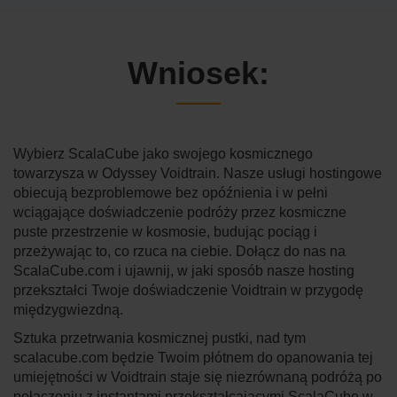
Wniosek:
Wybierz ScalaCube jako swojego kosmicznego
towarzysza w Odyssey Voidtrain. Nasze usługi hostingowe
obiecują bezproblemowe bez opóźnienia i w pełni
wciągające doświadczenie podróży przez kosmiczne
puste przestrzenie w kosmosie, budując pociąg i
przeżywając to, co rzuca na ciebie. Dołącz do nas na
ScalaCube.com i ujawnij, w jaki sposób nasze hosting
przekształci Twoje doświadczenie Voidtrain w przygodę
międzygwiezdną.
Sztuka przetrwania kosmicznej pustki, nad tym
scalacube.com będzie Twoim płótnem do opanowania tej
umiejętności w Voidtrain staje się niezrównaną podróżą po
połączeniu z instantami przekształcającymi ScalaCube w