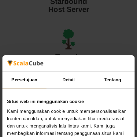
Starbound
Host Server
Terraria
Host Server
Persetujuan
Detail
Tentang
Situs web ini menggunakan cookie
Valheim
Kami menggunakan cookie untuk mempersonalisasikan
konten dan iklan, untuk menyediakan fitur media sosial
Host Server
dan untuk menganalisis lalu lintas kami. Kami juga
membagikan informasi tentang penggunaan situs kami