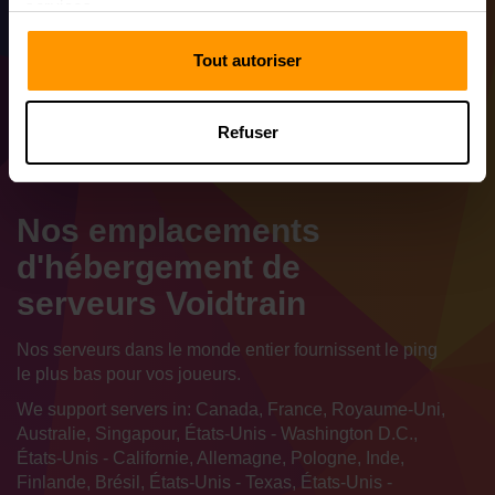
services.
Tout autoriser
Refuser
Nos emplacements
d'hébergement de
serveurs Voidtrain
Nos serveurs dans le monde entier fournissent le ping
le plus bas pour vos joueurs.
We support servers in: Canada, France, Royaume-Uni,
Australie, Singapour, États-Unis - Washington D.C.,
États-Unis - Californie, Allemagne, Pologne, Inde,
Finlande, Brésil, États-Unis - Texas, États-Unis -