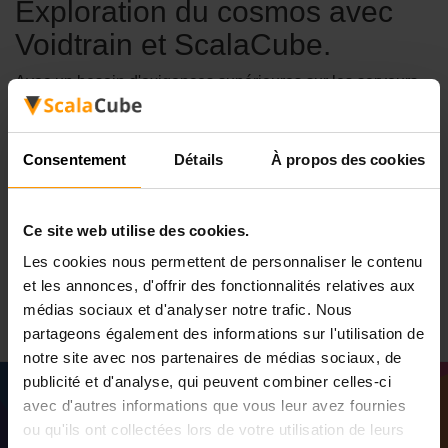
Exploration du cosmos avec
Voidtrain et ScalaCube.
Avec un besoin d'exigences supérieures sur les serveurs
résultant du mélange unique de survie et d'exploration
dans un cadre cosmique, des solutions d'hébergement de
jeux solides en rock serait le Voidtrain aurait besoin.
Consentement
Détails
À propos des cookies
Expérience de service d'hébergement de serveurs de jeux
de ScalaCube est adapté à des besoins aussi exigeants
de serveurs stables avec des performances idéales pour
Ce site web utilise des cookies.
rendre chaque Voidtrain Rencontre mémorable. Explorez
la construction et la survie cosmiques avec les solutions
Les cookies nous permettent de personnaliser le contenu
d'hébergement de pointe de ScalaCube.
et les annonces, d'offrir des fonctionnalités relatives aux
médias sociaux et d'analyser notre trafic. Nous
partageons également des informations sur l'utilisation de
notre site avec nos partenaires de médias sociaux, de
publicité et d'analyse, qui peuvent combiner celles-ci
avec d'autres informations que vous leur avez fournies
ou qu'ils ont collectées lors de votre utilisation de leurs