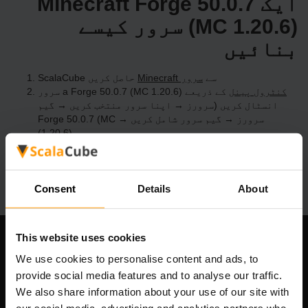
ایک Minecraft Forge 50.0.7
(MC 1.20.6) سرور کیسے
بنائیں
ScalaCube سے
Minecraft سرور
حاصل کریں
کنٹرول پینل
کے ذریعے a Forge 50.0.7 (MC 1.20.6) سرور
انسٹال کریں (سرورز → اپنا سرور منتخب کریں → گیم
سرورز → گیم سرور شامل کریں → Forge 50.0.7 (MC
1.20.6))
سرور پر کھیلنے کا مزہ لیں!
Consent
Details
About
This website uses cookies
ہماری کمپنی
We use cookies to personalise content and ads, to
provide social media features and to analyse our traffic.
We also share information about your use of our site with