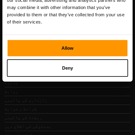
our social media, advertising and analytics partners who
Scalable Hosting Solutions OÜ
may combine it with other information that you’ve
رجسٹریشن کوڈ: 14652605
provided to them or that they’ve collected from your use
VAT نمبر: EE102133820
of their services.
پتہ: Harju maakond, Tallinn, Kesklinna linnaosa,
Vesivärava tn 50-201, 10152
Allow
فوری نیویگیشن
Deny
جائزے
روابط
رازداری کی پالیسی
شرائط و ضوابط
ریفنڈ کی پالیسی
بدسلوکی کی اطلاع دیں
کنٹرول پینل