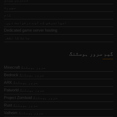
سپورٹ
کام
اسپانسرشپ کے لیے درخواست دیں۔
Dedicated game server hosting
سائٹ کا نقشہ
گیم سرور ہوسٹنگ
Minecraft سرور ہوسٹنگ
Bedrock سرور ہوسٹنگ
ARK سرور ہوسٹنگ
Palworld سرور ہوسٹنگ
Project Zomboid سرور ہوسٹنگ
Rust سرور ہوسٹنگ
Valheim سرور ہوسٹنگ