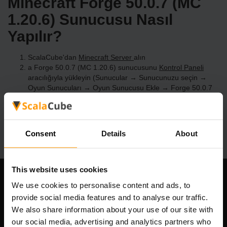
Minecraft Forge 50.0.7 (MC
1.20.6) Sunucusu Nasıl
Yapılır?
ScalaCube'dan
Minecraft Server
alın
a Forge 50.0.7 (MC 1.20.6) sunucusunu
Kontrol Paneli
aracılığıyla yükleyin (Sunucular → Sunucunuzu seçin →
Oyun Sunucuları → Oyun Sunucusu Ekle → Forge 50.0.7
(MC 1.20.6))
Sunucuda oynamanın tadını çıkarın!
Consent
Details
About
This website uses cookies
Şirketimiz
We use cookies to personalise content and ads, to
provide social media features and to analyse our traffic.
We also share information about your use of our site with
our social media, advertising and analytics partners who