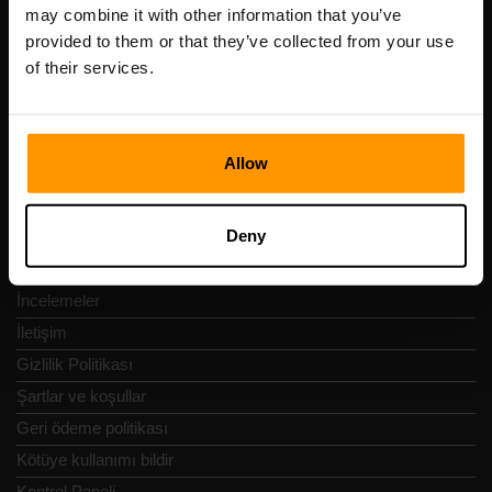
Scalable Hosting Solutions OÜ
may combine it with other information that you’ve
Tescil kodu: 14652605
provided to them or that they’ve collected from your use
KDV numarası: EE102133820
of their services.
Adres: Harju maakond, Tallinn, Kesklinna linnaosa,
Vesivärava tn 50-201, 10152
Allow
Deny
Hızlı Nav
İncelemeler
İletişim
Gizlilik Politikası
Şartlar ve koşullar
Geri ödeme politikası
Kötüye kullanımı bildir
Kontrol Paneli