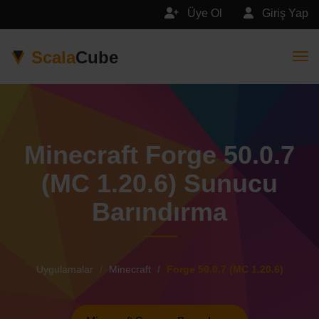
Üye Ol
Giriş Yap
Scala
Cube
Togg
Minecraft Forge 50.0.7
(MC 1.20.6) Sunucu
Barındırma
Uygulamalar
Minecraft
Forge 50.0.7 (MC 1.20.6)