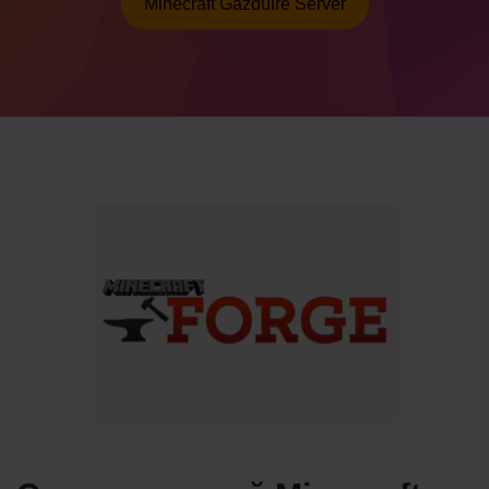
Minecraft Găzduire Server