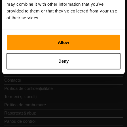
Cod de înregistrare: 14652605
may combine it with other information that you’ve
cod fiscal: EE102133820
provided to them or that they’ve collected from your use
Adresă: Harju maakond, Tallinn, Kesklinna linnaosa,
of their services.
Vesivärava tn 50-201, 10152
Allow
Navigare rapidă
Deny
Recenzii
Contacte
Politica de confidențialitate
Termeni și condiții
Politica de rambursare
Raportează abuz
Panou de control