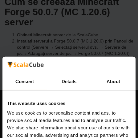
Cum se creează Minecraft
Forge 50.0.7 (MC 1.20.6)
server
Obțineți
Minecraft server
de la ScalaCube
Instalați serverul a Forge 50.0.7 (MC 1.20.6) prin
Panoul de
control
(Servere → Selectați serverul dvs. → Servere de
joc→ Adăugați server de joc → Forge 50.0.7 (MC 1.20.6))
Bucurați-vă de joc pe server!
Consent
Details
About
This website uses cookies
Compania noastră
We use cookies to personalise content and ads, to
provide social media features and to analyse our traffic.
We also share information about your use of our site with
Scalable Hosting Solutions OÜ
our social media, advertising and analytics partners who