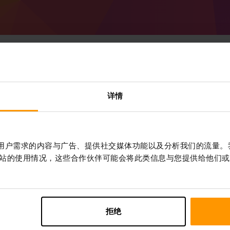
如何创建 Minecraft Forg
详情
务器
从 ScalaCube 获取
Minecraft 服务器
通过
控制面板
安装%%游戏%%服务器 （服务
作贴合用户需求的内容与广告、提供社交媒体功能以及分析我们的流量
器 → Forge 50.0.7 (MC 1.20.6)）
站的使用情况，这些合作伙伴可能会将此类信息与您提供给他们或
享受在服务器上玩的乐趣!
拒绝