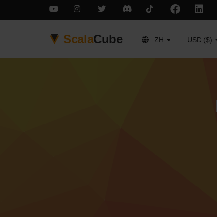
Scala
Cube
ZH
USD ($)