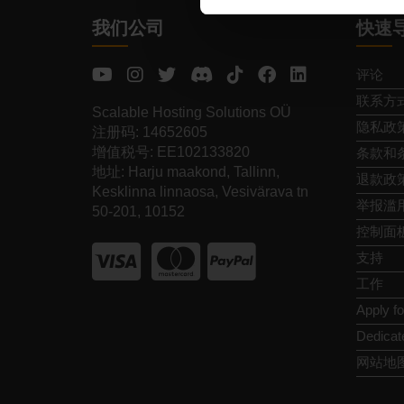
我们公司
快速
评论
联系方
Scalable Hosting Solutions OÜ
隐私政
注册码: 14652605
增值税号: EE102133820
条款和
地址: Harju maakond, Tallinn,
退款政
Kesklinna linnaosa, Vesivärava tn
举报滥
50-201, 10152
控制面
支持
工作
Apply f
Dedicat
网站地