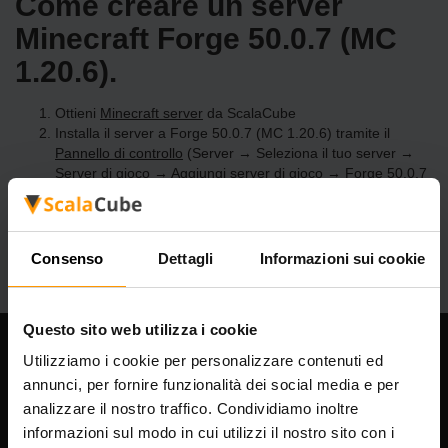
Come creare un server
Minecraft Forge 50.0.7 (MC
1.20.6).
Ottieni
Minecraft server
da ScalaCube
Installa il server a Forge 50.0.7 (MC 1.20.6) tramite il
Pannello di controllo
(Server → Seleziona il tuo server →
Server di gioco → Aggiungi server di gioco → Forge 50.0.7
(MC 1.20.6))
Divertiti a giocare sul server!
Consenso
Dettagli
Informazioni sui cookie
Questo sito web utilizza i cookie
Utilizziamo i cookie per personalizzare contenuti ed
La nostra azienda
annunci, per fornire funzionalità dei social media e per
analizzare il nostro traffico. Condividiamo inoltre
informazioni sul modo in cui utilizzi il nostro sito con i