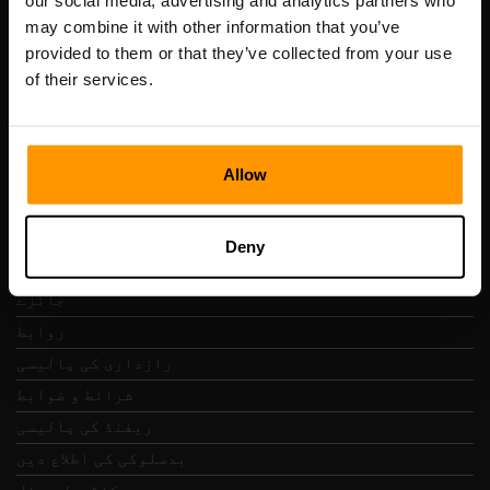
our social media, advertising and analytics partners who
Scalable Hosting Solutions OÜ
may combine it with other information that you’ve
رجسٹریشن کوڈ: 14652605
provided to them or that they’ve collected from your use
VAT نمبر: EE102133820
of their services.
پتہ: Harju maakond, Tallinn, Kesklinna linnaosa,
Vesivärava tn 50-201, 10152
Allow
فوری نیویگیشن
Deny
جائزے
روابط
رازداری کی پالیسی
شرائط و ضوابط
ریفنڈ کی پالیسی
بدسلوکی کی اطلاع دیں
کنٹرول پینل