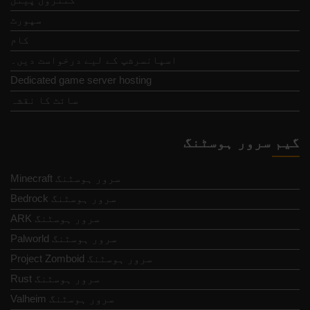
سپورٹ
کام
اسپانسرشپ کے لیے درخواست دیں۔
Dedicated game server hosting
سائٹ کا نقشہ
گیم سرور ہوسٹنگ
Minecraft سرور ہوسٹنگ
Bedrock سرور ہوسٹنگ
ARK سرور ہوسٹنگ
Palworld سرور ہوسٹنگ
Project Zomboid سرور ہوسٹنگ
Rust سرور ہوسٹنگ
Valheim سرور ہوسٹنگ