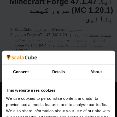
ایک Minecraft Forge 47.1.47
(MC 1.20.1) سرور کیسے
بنائیں
ScalaCube سے
Minecraft سرور
حاصل کریں
کنٹرول پینل
کے ذریعے a Forge 47.1.47 (MC 1.20.1) سرور
انسٹال کریں (سرورز → اپنا سرور منتخب کریں → گیم
سرورز → گیم سرور شامل کریں → Forge 47.1.47 (MC
1.20.1))
سرور پر کھیلنے کا مزہ لیں!
Consent
Details
About
This website uses cookies
ہماری کمپنی
We use cookies to personalise content and ads, to
provide social media features and to analyse our traffic.
We also share information about your use of our site with