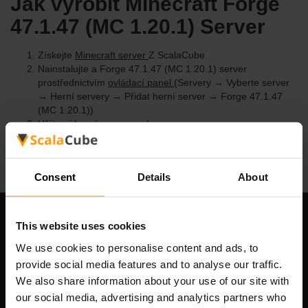
Jak vyrobit Minecraft Forge
47.1.47 (MC 1.20.1) Server
Získejte
Minecraft server
Z ScalaCube
Nainstalujte a Forge 47.1.47 (MC 1.20.1) server
prostřednictvím
ovládací panel
(Servery → Vyberte server
→ Herní servery → Přidat herní server → Forge 47.1.47
(MC 1.20.1))
Užijte si hraní na serveru!
Consent
Details
About
This website uses cookies
Naše společnost
We use cookies to personalise content and ads, to
provide social media features and to analyse our traffic.
We also share information about your use of our site with
Scalable Hosting Solutions OÜ
our social media, advertising and analytics partners who
IČO: 14652605