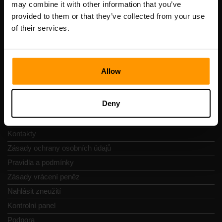
may combine it with other information that you’ve
DIČ: EE102133820
provided to them or that they’ve collected from your use
Adresa: Harju maakond, Tallinn, Kesklinna linnaosa,
of their services.
Vesivärava tn 50-201, 10152
Allow
Navigace
Deny
Recenze
Kontakty
Zásady ochrany osobních údajů
Pravidla a podmínky
Zásady vrácení peněz
Nahlásit zneužití
Kontrolní panel
Podpora