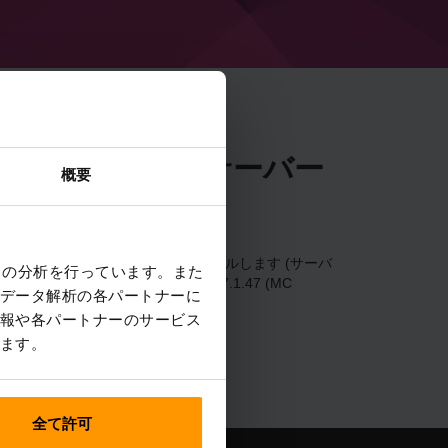
1.47 (MC 1.20.1) サーバー
概要
します
1.47 (MC 1.20.1) サーバーをインストールします (サーバ
クの分析を行っています。また
ームサーバーを追加 → Forge 47.1.47 (MC
データ解析の各パートナーに
報や各パートナーのサービス
ます。
全て許可