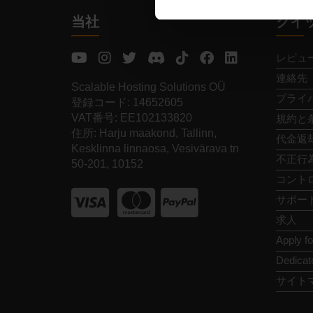
当社
クイ
レビュ
連絡先
Scalable Hosting Solutions OÜ
プライ
登録コード: 14652605
VAT番号: EE102133820
規約と
住所: Harju maakond, Tallinn,
代金返
Kesklinna linnaosa, Vesivärava tn
不正行
50-201, 10152
コント
サポー
求人
Apply f
Dedicat
サイト