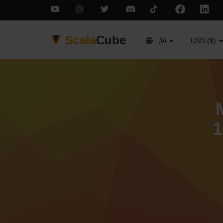
Scala
Cube
JA
USD ($)