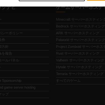
ックナビ
ゲームサーバーホステ
ー
Minecraft サーバーホスティン
Bedrock サーバーホスティング
バシーポリシー
ARK サーバーホスティング
条件
Palworld サーバーホスティン
却方針
Project Zomboid サーバー
為を報告
Rust サーバーホスティング
ロールパネル
Valheim サーバーホスティング
ト
Hytale サーバーホスティング
Terraria サーバーホスティング
or Sponsorship
すべてのゲーム
ed game server hosting
マップ