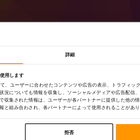
Minecraft Forge 47.
詳細
の作成方法
を使用します
ScalaCube から
Minecraft サーバー
を取得
コントロール パネル
から a Forge 47.
を使って、ユーザーに合わせたコンテンツや広告の表示、トラフィッ
ー → サーバーを選択 → ゲームサーバー → ゲ
状況についても情報を収集し、ソーシャルメディアや広告配信、
1.20.1))
で収集された情報は、ユーザーが各パートナーに提供した他の情
サーバー上で楽しくプレイしてください!
報と組み合わされ、各パートナーによって使用されることがあり
拒否