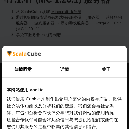
从 ScalaCube 获取
Minecraft 服务器
通过
控制面板
安装%%游戏%%服务器 （服务器 → 选择您的
服务器 → 游戏服务器 → 添加游戏服务器 → Forge 47.1.47
(MC 1.20.1)）
享受在服务器上玩的乐趣!
知情同意
详情
关于
我们公司
本网站使用 cookie
我们使用 Cookie 来制作贴合用户需求的内容与广告、提供
Scalable Hosting Solutions OÜ
社交媒体功能以及分析我们的流量。我们还会与社交媒
注册码: 14652605
体、广告和分析合作伙伴分享您对我们网站的使用情况，
增值税号: EE102133820
这些合作伙伴可能会将此类信息与您提供给他们或他们在
地址: Harju maakond, Tallinn, Kesklinna linnaosa,
您使用其服务的过程中收集的其他信息相结合。