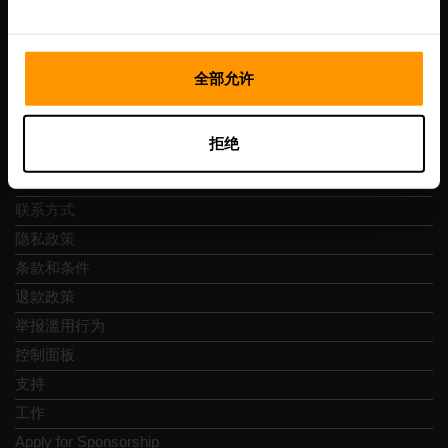
Vesivärava tn 50-201, 10152
全部允许
快速导航
拒绝
评论
联系方式
隐私政策
条款和条件
退款政策
举报滥用行为
控制面板
支持
工作
Apply for Sponsorship