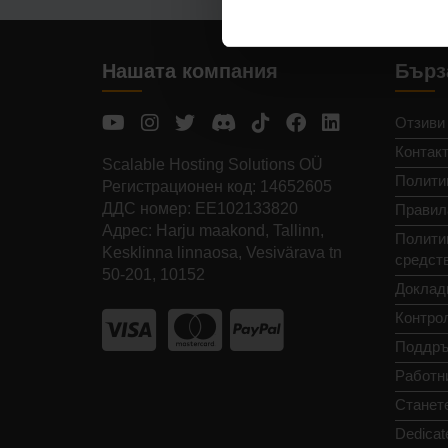
Нашата компания
Бърз
Отзиви
Контак
Scalable Hosting Solutions OÜ
Полити
Регистрационен код: 14652605
ДДС номер: EE102133820
Правил
Адрес: Harju maakond, Tallinn,
Политик
Kesklinna linnaosa, Vesivärava tn
средст
50-201, 10152
Доклад
Контро
Поддръ
Работн
Станет
Dedicat