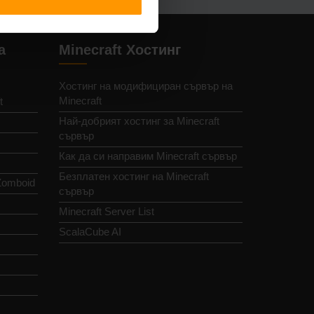
а
Minecraft Хостинг
Хостинг на модифициран сървър на
Minecraft
t
Най-добрият хостинг за Minecraft
сървър
Как да си направим Minecraft сървър
Безплатен хостинг на Minecraft
Zomboid
сървър
Minecraft Server List
ScalaCube AI