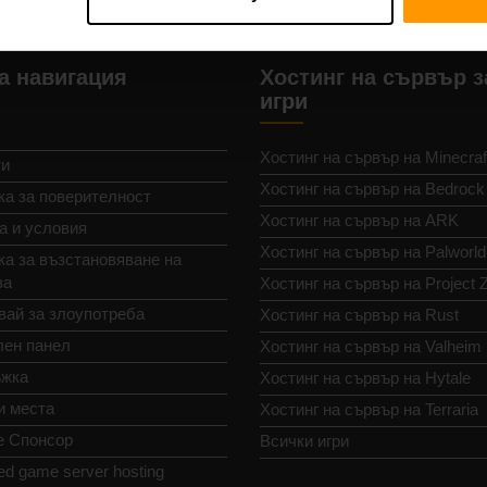
а навигация
Хостинг на сървър з
игри
Хостинг на сървър на Minecraf
ти
Хостинг на сървър на Bedrock
ка за поверителност
Хостинг на сървър на ARK
а и условия
Хостинг на сървър на Palworld
а за възстановяване на
ва
Хостинг на сървър на Project 
вай за злоупотреба
Хостинг на сървър на Rust
лен панел
Хостинг на сървър на Valheim
жка
Хостинг на сървър на Hytale
и места
Хостинг на сървър на Terraria
е Спонсор
Всички игри
ed game server hosting