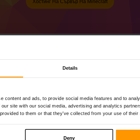
Хостинг На Сървър На Minecraft
Как да направите Min
Details
(MC 1.20.1) сървър
Вземете
Minecraft сървър
от ScalaCube
Инсталирайте сървъра на a Forge 47.1.
e content and ads, to provide social media features and to analy
Изберете вашия сървър → Сървъри за и
 our site with our social media, advertising and analytics partn
(MC 1.20.1))
 provided to them or that they’ve collected from your use of their
Приятна игра на сървъра!
Deny