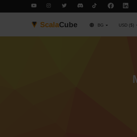
Scala
Cube
BG
USD ($)