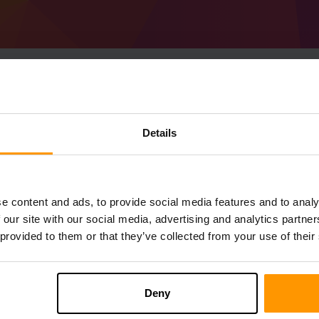
Cum se creează Minec
Details
1.20.1) server
Obțineți
Minecraft server
de la ScalaCube
Instalați serverul a Forge 47.1.47 (MC 1.2
e content and ads, to provide social media features and to analy
serverul dvs. → Servere de joc→ Adăugați
 our site with our social media, advertising and analytics partn
Bucurați-vă de joc pe server!
 provided to them or that they’ve collected from your use of their
Deny