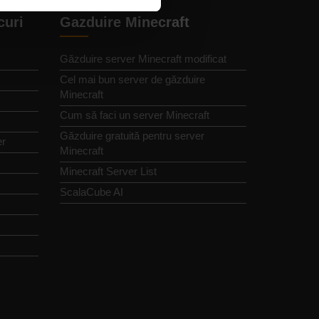
curi
Gazduire Minecraft
Găzduire server Minecraft modificat
Cel mai bun server de găzduire
Minecraft
Cum să faci un server Minecraft
Găzduire gratuită pentru server
er
Minecraft
Minecraft Server List
ScalaCube AI