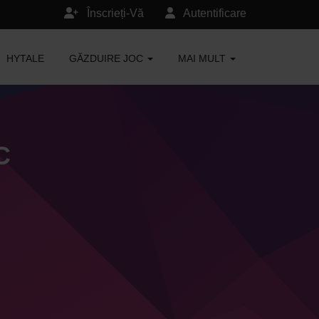
Înscrieți-Vă
Autentificare
HYTALE
GĂZDUIRE JOC
MAI MULT
C