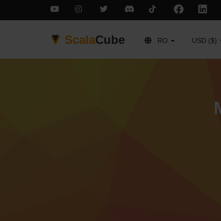
Scala
Cube
RO
USD ($)