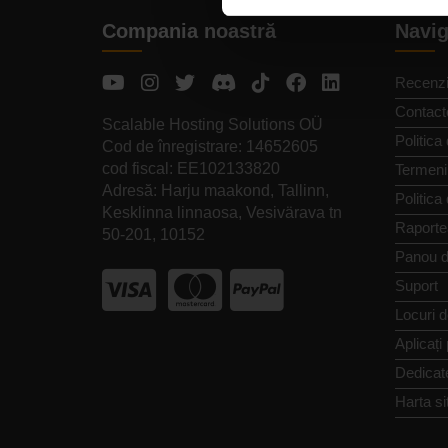
Compania noastră
Navig
Recenzi
Contact
Scalable Hosting Solutions OÜ
Politica 
Cod de înregistrare: 14652605
cod fiscal: EE102133820
Termeni 
Adresă: Harju maakond, Tallinn,
Politica
Kesklinna linnaosa, Vesivärava tn
Raporte
50-201, 10152
Panou d
Suport
Locuri 
Aplicați
Dedicat
Harta si