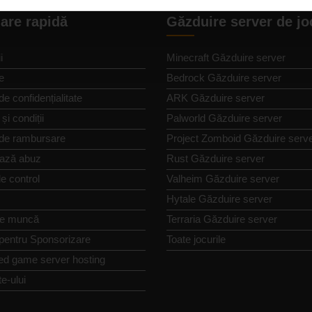
are rapidă
Găzduire server de jo
i
Minecraft Găzduire server
e
Bedrock Găzduire server
de confidențialitate
ARK Găzduire server
și condiții
Palworld Găzduire server
 de rambursare
Project Zomboid Găzduire serv
ază abuz
Rust Găzduire server
e control
Valheim Găzduire server
Hytale Găzduire server
de muncă
Terraria Găzduire server
 pentru Sponsorizare
Toate jocurile
ed game server hosting
te-ului