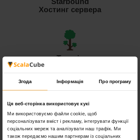
Starbound
Хостинг сервера
Terraria
Хостинг сервера
Згода
Інформація
Про програму
Ця веб-сторінка використовує кукі
Valheim
Ми використовуємо файли cookie, щоб
персоналізувати вміст і рекламу, інтегрувати функції
Хостинг сервера
соціальних мереж та аналізувати наш трафік. Ми
також передаємо нашим партнерам із соціальних