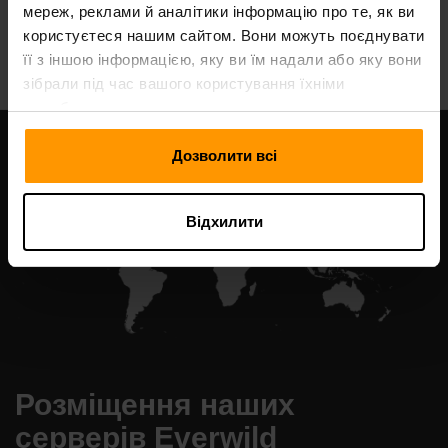
мереж, реклами й аналітики інформацію про те, як ви
All Games
користуєтеся нашим сайтом. Вони можуть поєднувати
її з іншою інформацією, яку ви їм надали або яку вони
зібрали під час вашого користування їхніми
службами.
Дозволити всі
Відхилити
Розміщення наших
серверів Everwild