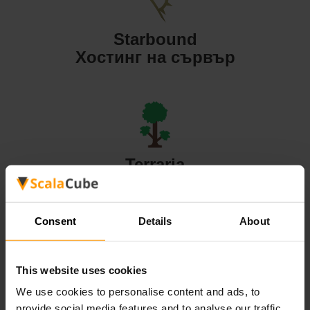
Starbound
Хостинг на сървър
Terraria
Хостинг на сървър
Consent
Details
About
This website uses cookies
Valheim
We use cookies to personalise content and ads, to
Хостинг на сървър
provide social media features and to analyse our traffic.