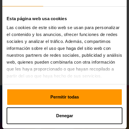
alojamiento de servidores de juegos de ScalaCube servirá
como base de una experiencia de juego óptima. Nuestros
servicios de alojamiento proporcionan servidores robustos
Esta página web usa cookies
que ofrecen una estabilidad inquebrantable en términos de
rendimiento y una base para ayudar a impulsar su
Las cookies de este sitio web se usan para personalizar
exploración, sus esfuerzos cooperativos y su narración en
el contenido y los anuncios, ofrecer funciones de redes
los reinos siempre enigmáticos de Everwild.
sociales y analizar el tráfico. Además, compartimos
información sobre el uso que haga del sitio web con
Elija ScalaCube para Everwild Alojamiento del servidor
nuestros partners de redes sociales, publicidad y análisis
definido por la estabilidad, un rendimiento de primer nivel y
una experiencia de juego inigualable.
web, quienes pueden combinarla con otra información
que les haya proporcionado o que hayan recopilado a
partir del uso que haya hecho de sus servicios.
Permitir todas
Denegar