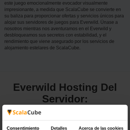
este juego emocionalmente evocador visualmente
impresionante, a medida que ScalaCube se convierte en
su baliza para proporcionar ofertas y servicios únicos para
alojar sus servidores de juegos para Everwild. Únase a
nosotros mientras nos aventuramos en el Everwild y
desbloqueamos sus secretos con estabilidad, y el
rendimiento que viene asegurado por los servicios de
alojamiento estelares de ScalaCube.
Everwild Hosting Del
Servidor:
Dentro de la configuración etérea de Everwild, el
Consentimiento
Detalles
Acerca de las cookies