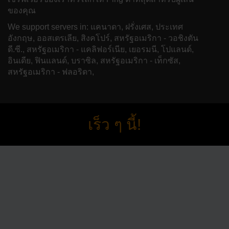
ของคุณ
We support servers in: แคนาดา, ฝรั่งเศส, ประเทศ
อังกฤษ, ออสเตรเลีย, สิงคโปร์, สหรัฐอเมริกา - วอชิงตัน
ดี.ซี., สหรัฐอเมริกา - แคลิฟอร์เนีย, เยอรมนี, โปแลนด์,
อินเดีย, ฟินแลนด์, บราซิล, สหรัฐอเมริกา - เท็กซัส,
สหรัฐอเมริกา - ฟลอริดา,
เร็ว ๆ นี้!