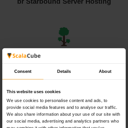
br Starbound Server Hosting
br Terraria Server Hosting
Consent
Details
About
This website uses cookies
We use cookies to personalise content and ads, to
br Valheim Server Hosting
provide social media features and to analyse our traffic.
We also share information about your use of our site with
our social media, advertising and analytics partners who
may combine it with other information that you’ve