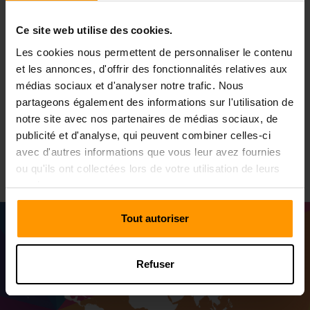
Veloren Hébergement Excellence: l'engagement de
ScalaCube à votre odyssée épique
Ce site web utilise des cookies.
Bien sûr, une aventure glorieuse comme celle fournie par
Les cookies nous permettent de personnaliser le contenu
Veloren n'est possible qu'avec une expérience
et les annonces, d'offrir des fonctionnalités relatives aux
d'hébergement de serveurs tout aussi. L'expérience de
ScalaCube présente une épine dorsale d'hébergement
médias sociaux et d'analyser notre trafic. Nous
incroyable, un soutien implacable et des performances
partageons également des informations sur l'utilisation de
supérieures pour vous assurer que votre voyage à travers
notre site avec nos partenaires de médias sociaux, de
les terrains tentaculaires de Veloren serait ininterrompu,
publicité et d'analyse, qui peuvent combiner celles-ci
lisse et sans hoquet.
avec d'autres informations que vous leur avez fournies
ou qu'ils ont collectées lors de votre utilisation de leurs
services.
Tout autoriser
Refuser