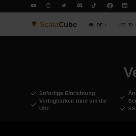
Scala
Cube
DE
USD ($)
V
Sofortige Einrichtung
Än
Verfügbarkeit rund um die
Se
Uhr
SS