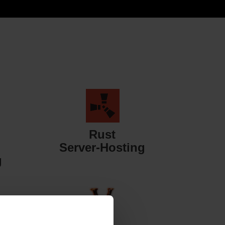
Rust
Server-Hosting
g