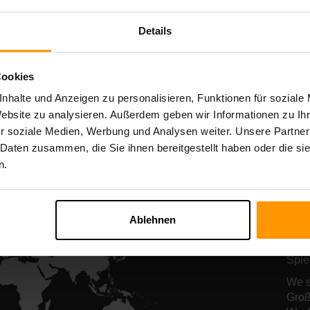
Starbound
Terraria
Server-Hosting
Server-Hostin
Details
Cookies
All Games
nhalte und Anzeigen zu personalisieren, Funktionen für soziale
Website zu analysieren. Außerdem geben wir Informationen zu I
r soziale Medien, Werbung und Analysen weiter. Unsere Partner
 Daten zusammen, die Sie ihnen bereitgestellt haben oder die s
n.
Un
Ho
Ablehnen
Unse
Spie
We s
Groß