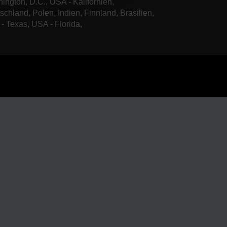
ington, D.C., USA - Kalifornien,
schland, Polen, Indien, Finnland, Brasilien,
- Texas, USA - Florida,