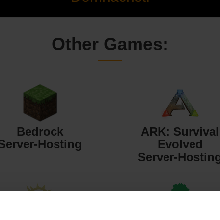
Other Games:
Bedrock
ARK: Survival
Server-Hosting
Evolved
Server-Hostin