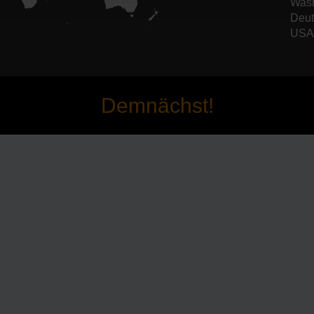
Wash
Deut
USA 
Demnächst!