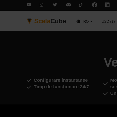
Scala
Cube
RO
USD ($)
Ve
Configurare instantanee
Mod
Timp de funcționare 24/7
ser
Un