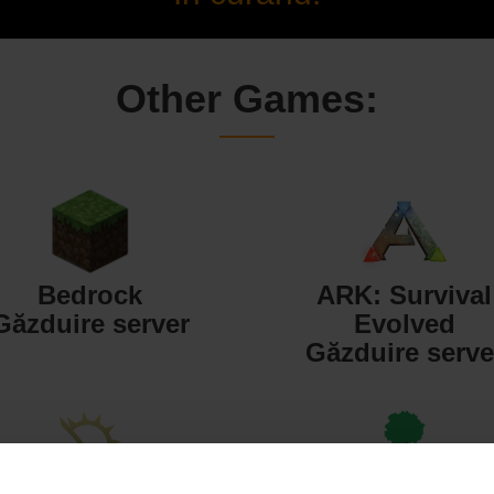
Other Games:
Bedrock
ARK: Survival
Găzduire server
Evolved
Găzduire serve