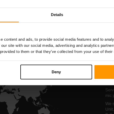
Starbound
Terraria
Găzduire server
Găzduire serve
Details
All Games
e content and ads, to provide social media features and to analy
 our site with our social media, advertising and analytics partn
 provided to them or that they’ve collected from your use of their
Lo
Deny
gă
Serv
mic p
We s
Unit