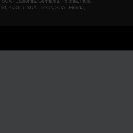
, SUA - California, Germania, Polonia, India,
and, Brazilia, SUA - Texas, SUA - Florida,