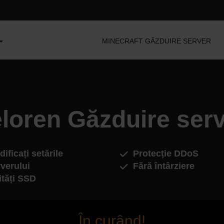
MINECRAFT GĂZDUIRE SERVER
loren Găzduire ser
ificați setările
Protecție DDoS
verului
Fără întârziere
ități SSD
În curând!