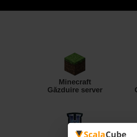
Minecraft
Găzduire server