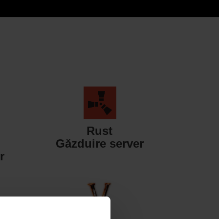
Rust
Găzduire server
r