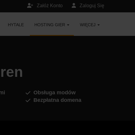
Załóż Konto
Zaloguj Się
HYTALE
HOSTING GIER
WIĘCEJ
oren
mi
Obsługa modów
Bezpłatna domena