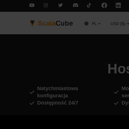
Scala
Cube
PL
USD ($)
Hos
Natychmiastowa
Mo
konfiguracja
se
Dostępność 24/7
Dy