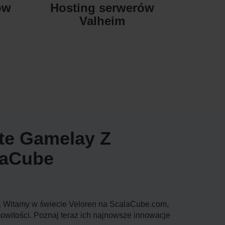
ów
Hosting serwerów
Valheim
ate Gamelay Z
laCube
że. Witamy w świecie Veloren na ScalaCube.com,
witości. Poznaj teraz ich najnowsze innowacje