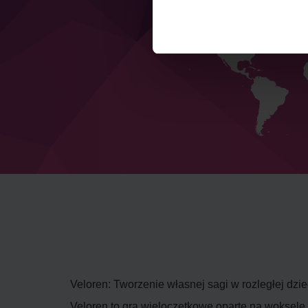
Veloren: Tworzenie własnej sagi w rozległej dzi
Veloren to gra wieloczętkowe oparte na woksele