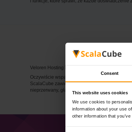
i funkcje, które sprawi, że każde doświadczenie 
Veloren Hosting Excellence: Zobowiązanie Scal
Consent
Oczywiście wspaniała przygoda, jak ta dostarcz
ScalaCube zawiera niesamowite kręcenie się, ni
nieprzerwany, gładki i bez żadnych czkawek.
This website uses cookies
We use cookies to personalis
information about your use of
other information that you’ve