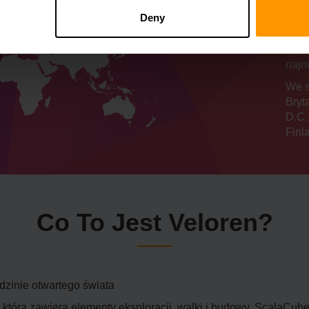
se
Deny
Nasz
najn
We s
Bryt
D.C.
Finl
Co To Jest Veloren?
edzinie otwartego świata
, która zawiera elementy eksploracji, walki i budowy. ScalaCu