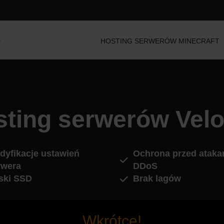
HOSTING SERWERÓW MINECRAFT
ting serwerów Vel
dyfikacje ustawień
Ochrona przed ataka
rwera
DDoS
ski SSD
Brak lagów
Wkrótce!