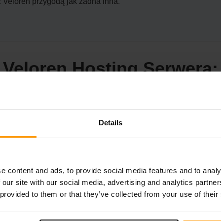
z Veloren przygodą jak żadna inna.
Veloren Hosting Serwera:
aCube'a dla epickiej Odyssey
Details
ona przez Veloren jest możliwa tylko z równie dobrym doświa
eustanne wsparcie i najwyższe wyniki, aby zapewnić, że Twoja 
e content and ads, to provide social media features and to analy
 our site with our social media, advertising and analytics partn
 provided to them or that they’ve collected from your use of their
Na