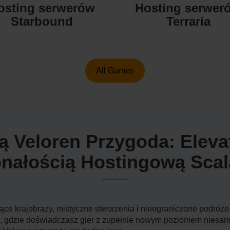
osting serwerów
Hosting serwer
Starbound
Terraria
All Games
ą Veloren Przygoda: Elev
nałością Hostingową Sca
ujące krajobrazy, mistyczne stworzenia i nieograniczone podró
 gdzie doświadczasz gier z zupełnie nowym poziomem niesamo