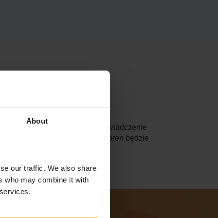
About
dczeniem hostingu serwerów. Doświadczenie
podróż przez rozległy teren Veloren będzie
se our traffic. We also share
ers who may combine it with
 services.
sze lokalizacje