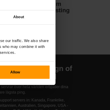
Valheim
Serverhosting
About
se our traffic. We also share
ers who may combine it with
 services.
r finns våra Reign of
Allow
ngs-serverhotell
 servrar över hela världen erbjuder dina
are lägsta ping.
upport servers in: Kanada, Frankrike,
britannien, Australien, Singapore, USA -