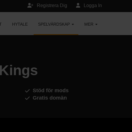
Registrera Dig
Logga In
T
HYTALE
SPELVÄRDSKAP
MER
 Kings
Stöd för mods
Gratis domän