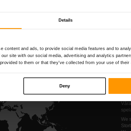
Starbound
Terraria
Serverhosting
Serverhosting
Details
All Games
e content and ads, to provide social media features and to analy
 our site with our social media, advertising and analytics partn
 provided to them or that they’ve collected from your use of their
Hä
Deny
Ki
Våra
spel
We s
Stor