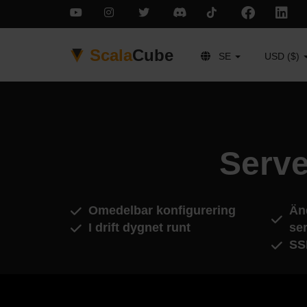
Scala
Cube
SE
USD ($)
Serve
Omedelbar konfigurering
Än
I drift dygnet runt
ser
SS