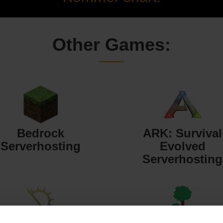
Other Games:
Bedrock
ARK: Survival
Serverhosting
Evolved
Serverhosting