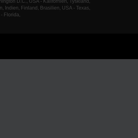
ington D.C., USA - Kalifornien, Tyskland,
n, Indien, Finland, Brasilien, USA - Texas,
- Florida,