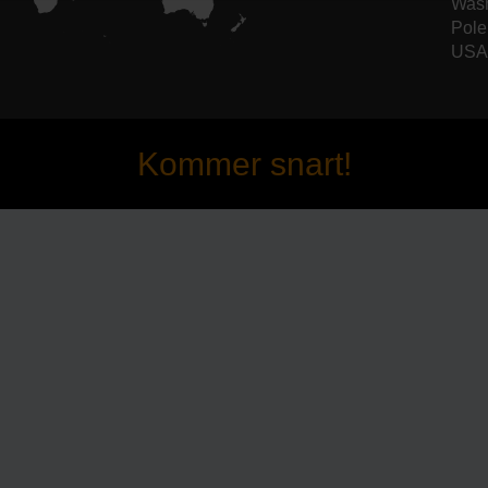
Wash
Pole
USA 
Kommer snart!