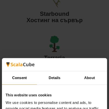
Starbound
Хостинг на сървър
Terraria
Хостинг на сървър
Consent
Details
About
This website uses cookies
Valheim
We use cookies to personalise content and ads, to
Хостинг на сървър
provide social media features and to analyse our traffic.