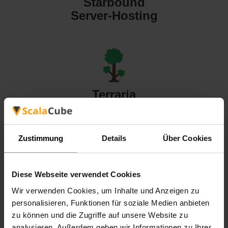
Starbound
Server-Hosting
Terraria
Server-Hosting
Zustimmung
Details
Über Cookies
Diese Webseite verwendet Cookies
Valheim
Wir verwenden Cookies, um Inhalte und Anzeigen zu
Server-Hosting
personalisieren, Funktionen für soziale Medien anbieten
zu können und die Zugriffe auf unsere Website zu
analysieren. Außerdem geben wir Informationen zu Ihrer