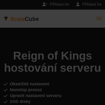
Přihlásit Se
Přihlásit Se
Scala
Cube
Togg
Reign of Kings
hostování serveru
Okamžité nastavení
Nonstop provoz
Upravit nastavení serveru
SSD disky