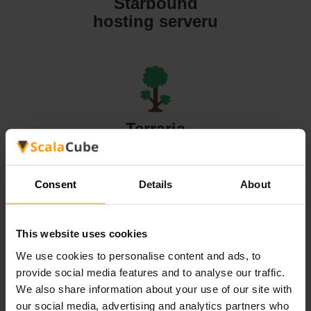
Starbound
hosting serveru
Terraria
hosting serveru
Consent
Details
About
This website uses cookies
Valheim
We use cookies to personalise content and ads, to
hosting serveru
provide social media features and to analyse our traffic.
We also share information about your use of our site with
our social media, advertising and analytics partners who