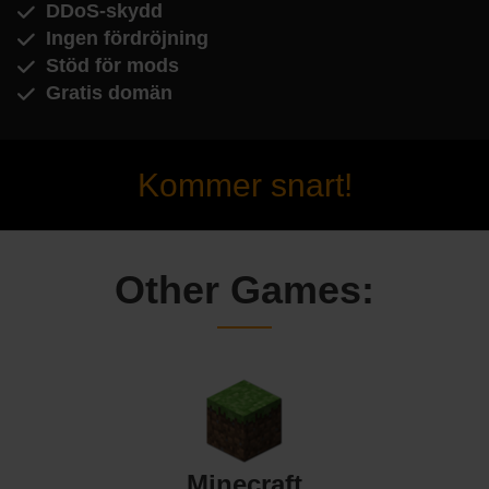
DDoS-skydd
Ingen fördröjning
Stöd för mods
Gratis domän
Kommer snart!
Other Games:
Minecraft