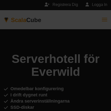
Registrera Dig
Logga In
Scala
Cube
Togg
Serverhotell för
Everwild
Omedelbar konfigurering
I drift dygnet runt
Ändra serverinställningarna
SSD-diskar