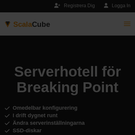
Registrera Dig
Logga In
Scala
Cube
Togg
Serverhotell för
Breaking Point
Omedelbar konfigurering
I drift dygnet runt
Ändra serverinställningarna
SSD-diskar