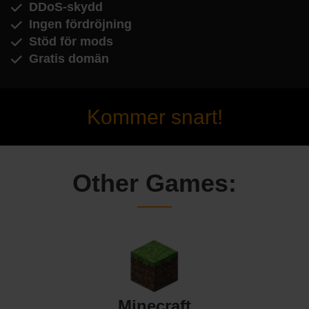
DDoS-skydd
Ingen fördröjning
Stöd för mods
Gratis domän
Kommer snart!
Other Games:
Minecraft