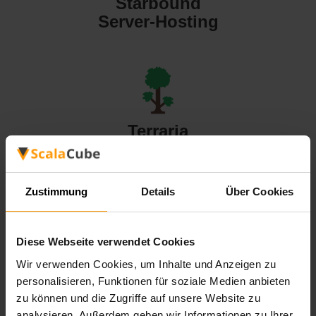
Starbound
Server-Hosting
Terraria
Server-Hosting
Zustimmung
Details
Über Cookies
Diese Webseite verwendet Cookies
Valheim
Wir verwenden Cookies, um Inhalte und Anzeigen zu
Server-Hosting
personalisieren, Funktionen für soziale Medien anbieten
zu können und die Zugriffe auf unsere Website zu
analysieren. Außerdem geben wir Informationen zu Ihrer